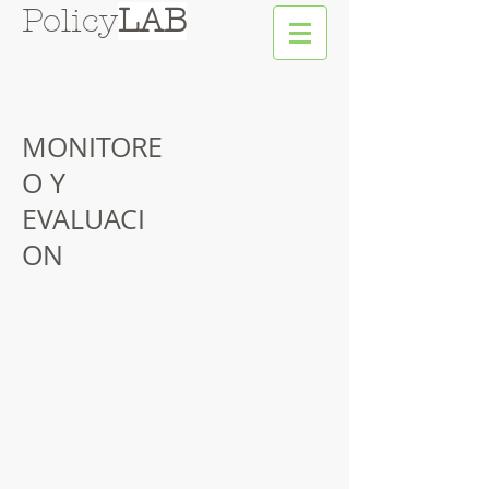
Policy
LAB
MONITORE
O Y
EVALUACI
ON